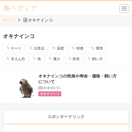
鳥ペディア
TOP
オキナインコ
オキナインコ
ケージ
注意点
温度
特徴
環境
甘えん坊
色
重さ
防音
飼い方
オキナインコの性格や寿命・価格・飼い方
について
2018/03/15
オキナインコ
スポンサードリンク