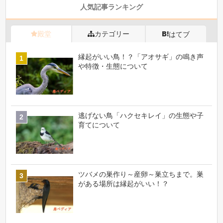
人気記事ランキング
殿堂
カテゴリー
はてブ
縁起がいい鳥！？「アオサギ」の鳴き声
や特徴・生態について
逃げない鳥「ハクセキレイ」の生態や子
育てについて
ツバメの巣作り～産卵～巣立ちまで。巣
がある場所は縁起がいい！？