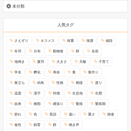
未分類
人気タグ
さえずり
オスメス
体重
保護
値段
冬羽
分布
動物食
卵
名前
地鳴き
夏羽
大きさ
天敵
子育て
学名
孵化
寿命
巣
巣作り
巣立ち
幼鳥
性格
模様
渡り
温度
漢字
特徴
生息地
生態
由来
種類
縄張り
繁殖
繁殖期
群れ
色
英語
違い
重さ
雑食
食性
飼育
餌
鳴き声