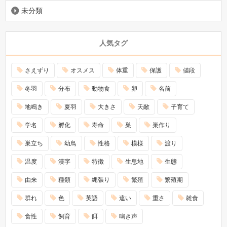
未分類
人気タグ
さえずり
オスメス
体重
保護
値段
冬羽
分布
動物食
卵
名前
地鳴き
夏羽
大きさ
天敵
子育て
学名
孵化
寿命
巣
巣作り
巣立ち
幼鳥
性格
模様
渡り
温度
漢字
特徴
生息地
生態
由来
種類
縄張り
繁殖
繁殖期
群れ
色
英語
違い
重さ
雑食
食性
飼育
餌
鳴き声