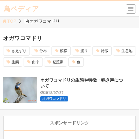
鳥ペディア
TOP
オガワコマドリ
オガワコマドリ
さえずり
分布
模様
渡り
特徴
生息地
生態
由来
繁殖期
色
オガワコマドリの生態や特徴・鳴き声につ
いて
2018/07/27
オガワコマドリ
スポンサードリンク