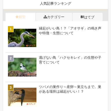
人気記事ランキング
殿堂
カテゴリー
はてブ
縁起がいい鳥！？「アオサギ」の鳴き声
や特徴・生態について
逃げない鳥「ハクセキレイ」の生態や子
育てについて
ツバメの巣作り～産卵～巣立ちまで。巣
がある場所は縁起がいい！？