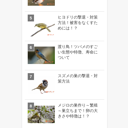
ヒヨドリの撃退・対策
方法！被害をなくすた
めには！？
渡り鳥！ツバメのすご
い生態や特徴、寿命に
ついて
スズメの巣の撃退・対
策方法
メジロの巣作り～繁殖
～巣立ちまで！卵の大
きさや特徴は！？