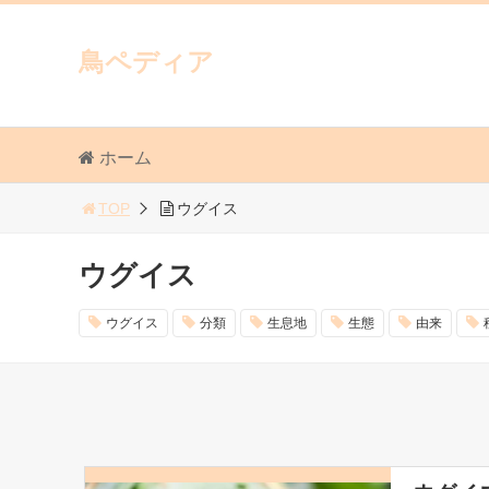
鳥ペディア
ホーム
TOP
ウグイス
ウグイス
ウグイス
分類
生息地
生態
由来