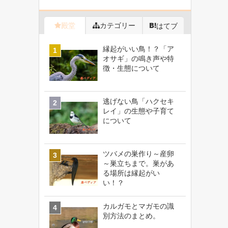
殿堂
カテゴリー
はてブ
縁起がいい鳥！？「ア
オサギ」の鳴き声や特
徴・生態について
逃げない鳥「ハクセキ
レイ」の生態や子育て
について
ツバメの巣作り～産卵
～巣立ちまで。巣があ
る場所は縁起がい
い！？
カルガモとマガモの識
別方法のまとめ。