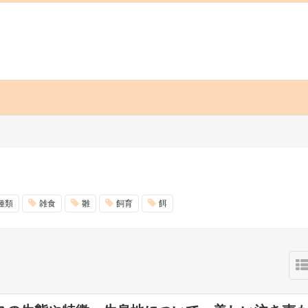
種類
雑食
雛
飼育
餌