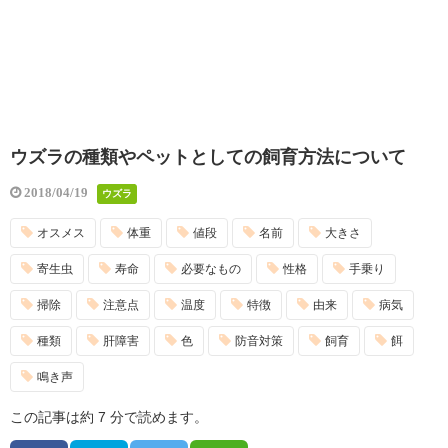
ウズラの種類やペットとしての飼育方法について
2018/04/19
ウズラ
オスメス
体重
値段
名前
大きさ
寄生虫
寿命
必要なもの
性格
手乗り
掃除
注意点
温度
特徴
由来
病気
種類
肝障害
色
防音対策
飼育
餌
鳴き声
この記事は約 7 分で読めます。