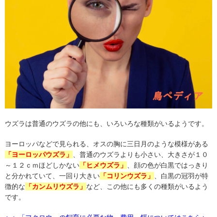
ウズラは普通のウズラの他にも、いろいろな種類がいるようです。
ヨーロッパなどで見られる、オスの胸に三日月のような模様がある
「ヨーロッパウズラ」
、普通のウズラよりも小さい、大きさが１０
～１２ｃｍほどしかない
「ヒメウズラ」
、顔の色が白黒ではっきり
と分かれていて、一回り大きい
「コリンウズラ」
、白黒の冠羽が特
徴的な
「カンムリウズラ」
など、この他にも多くの種類がいるよう
です。