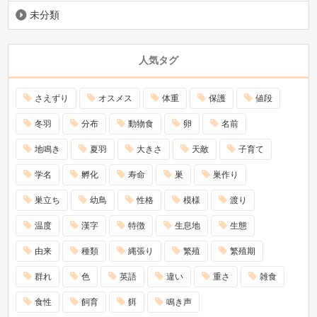
未分類
人気タグ
さえずり
オスメス
体重
保護
値段
冬羽
分布
動物食
卵
名前
地鳴き
夏羽
大きさ
天敵
子育て
学名
孵化
寿命
巣
巣作り
巣立ち
幼鳥
性格
模様
渡り
温度
漢字
特徴
生息地
生態
由来
種類
縄張り
繁殖
繁殖期
群れ
色
英語
違い
重さ
雑食
食性
飼育
餌
鳴き声