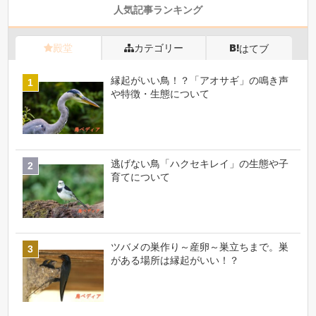
人気記事ランキング
殿堂
カテゴリー
はてブ
縁起がいい鳥！？「アオサギ」の鳴き声
や特徴・生態について
逃げない鳥「ハクセキレイ」の生態や子
育てについて
ツバメの巣作り～産卵～巣立ちまで。巣
がある場所は縁起がいい！？