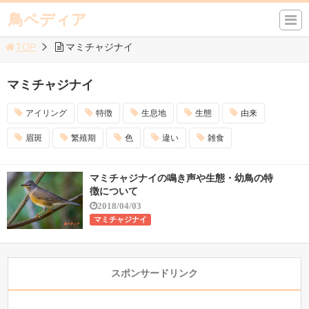
鳥ペディア
TOP
マミチャジナイ
マミチャジナイ
アイリング
特徴
生息地
生態
由来
眉斑
繁殖期
色
違い
雑食
マミチャジナイの鳴き声や生態・幼鳥の特
徴について
2018/04/03
マミチャジナイ
スポンサードリンク