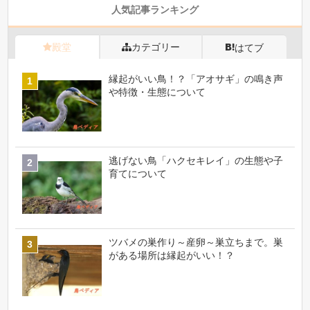
人気記事ランキング
殿堂
カテゴリー
はてブ
縁起がいい鳥！？「アオサギ」の鳴き声
や特徴・生態について
逃げない鳥「ハクセキレイ」の生態や子
育てについて
ツバメの巣作り～産卵～巣立ちまで。巣
がある場所は縁起がいい！？