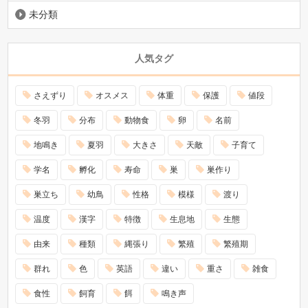
未分類
人気タグ
さえずり
オスメス
体重
保護
値段
冬羽
分布
動物食
卵
名前
地鳴き
夏羽
大きさ
天敵
子育て
学名
孵化
寿命
巣
巣作り
巣立ち
幼鳥
性格
模様
渡り
温度
漢字
特徴
生息地
生態
由来
種類
縄張り
繁殖
繁殖期
群れ
色
英語
違い
重さ
雑食
食性
飼育
餌
鳴き声