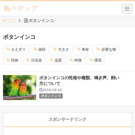
鳥ペディア
TOP
ボタンインコ
ボタンインコ
さえずり
値段
大きさ
寿命
必要な物
性格
日光浴
温度
特徴
環境
ボタンインコの性格や種類、鳴き声、飼い
方について
2018/10/10
ボタンインコ
スポンサードリンク