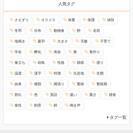
人気タグ
さえずり
オスメス
体重
保護
値段
冬羽
分布
動物食
卵
名前
地鳴き
夏羽
大きさ
天敵
子育て
学名
孵化
寿命
巣
巣作り
巣立ち
幼鳥
性格
模様
渡り
温度
漢字
特徴
生息地
生態
由来
種類
縄張り
繁殖
繁殖期
群れ
色
英語
違い
重さ
雑食
食性
飼育
餌
鳴き声
タグ一覧