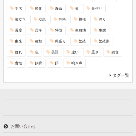
学名
孵化
寿命
巣
巣作り
巣立ち
幼鳥
性格
模様
渡り
温度
漢字
特徴
生息地
生態
由来
種類
縄張り
繁殖
繁殖期
群れ
色
英語
違い
重さ
雑食
食性
飼育
餌
鳴き声
タグ一覧
お問い合わせ