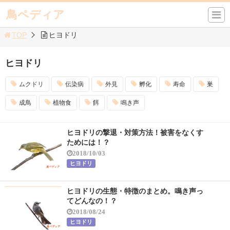
鳥ペディア
TOP
ヒヨドリ
ヒヨドリ
ムクドリ
伝染病
外見
孵化
寿命
巣
成鳥
植物食
餌
鳴き声
ヒヨドリの撃退・対策方法！被害をなくす
ためには！？
2018/10/03
ヒヨドリ
ヒヨドリの生態・特徴のまとめ。鳴き声っ
てどんなの！？
2018/08/24
ヒヨドリ