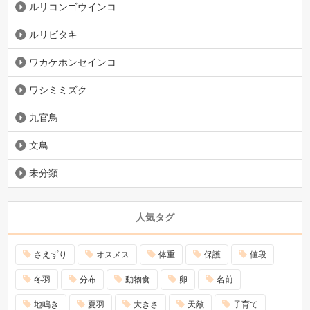
ルリコンゴウインコ
ルリビタキ
ワカケホンセインコ
ワシミミズク
九官鳥
文鳥
未分類
人気タグ
さえずり
オスメス
体重
保護
値段
冬羽
分布
動物食
卵
名前
地鳴き
夏羽
大きさ
天敵
子育て