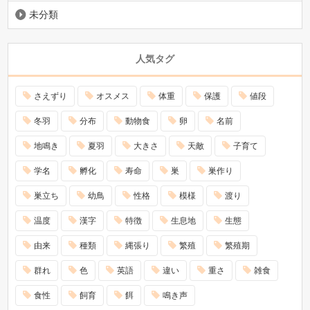
未分類
人気タグ
さえずり
オスメス
体重
保護
値段
冬羽
分布
動物食
卵
名前
地鳴き
夏羽
大きさ
天敵
子育て
学名
孵化
寿命
巣
巣作り
巣立ち
幼鳥
性格
模様
渡り
温度
漢字
特徴
生息地
生態
由来
種類
縄張り
繁殖
繁殖期
群れ
色
英語
違い
重さ
雑食
食性
飼育
餌
鳴き声