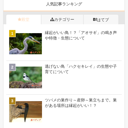
人気記事ランキング
殿堂
カテゴリー
はてブ
縁起がいい鳥！？「アオサギ」の鳴き声
や特徴・生態について
逃げない鳥「ハクセキレイ」の生態や子
育てについて
ツバメの巣作り～産卵～巣立ちまで。巣
がある場所は縁起がいい！？