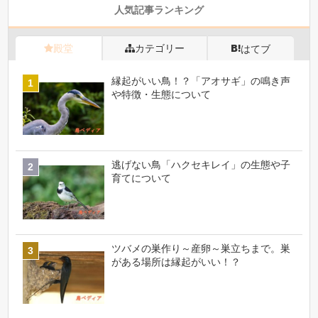
人気記事ランキング
殿堂
カテゴリー
はてブ
縁起がいい鳥！？「アオサギ」の鳴き声
や特徴・生態について
逃げない鳥「ハクセキレイ」の生態や子
育てについて
ツバメの巣作り～産卵～巣立ちまで。巣
がある場所は縁起がいい！？