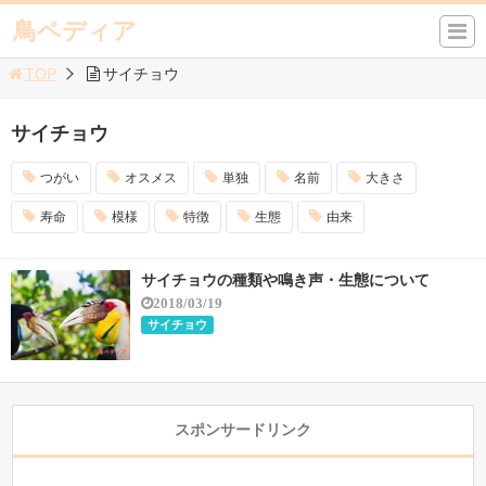
鳥ペディア
TOP
サイチョウ
サイチョウ
つがい
オスメス
単独
名前
大きさ
寿命
模様
特徴
生態
由来
サイチョウの種類や鳴き声・生態について
2018/03/19
サイチョウ
スポンサードリンク