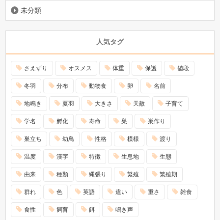
未分類
人気タグ
さえずり
オスメス
体重
保護
値段
冬羽
分布
動物食
卵
名前
地鳴き
夏羽
大きさ
天敵
子育て
学名
孵化
寿命
巣
巣作り
巣立ち
幼鳥
性格
模様
渡り
温度
漢字
特徴
生息地
生態
由来
種類
縄張り
繁殖
繁殖期
群れ
色
英語
違い
重さ
雑食
食性
飼育
餌
鳴き声