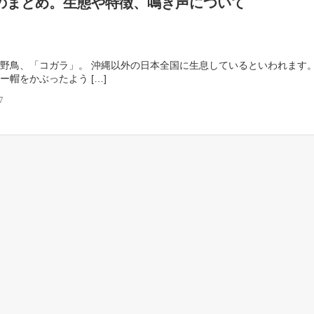
のまとめ。生態や特徴、鳴き声について
野鳥、「コガラ」。 沖縄以外の日本全国に生息しているといわれます。
ー帽をかぶったよう […]
7