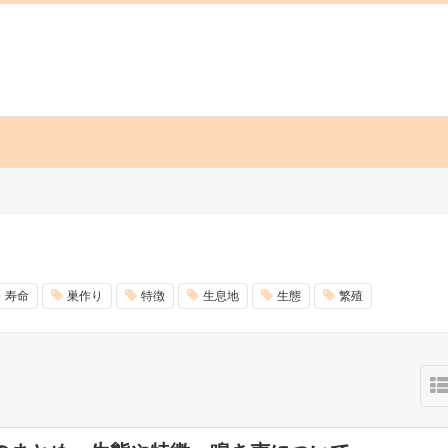
寿命
巣作り
特徴
生息地
生態
繁殖