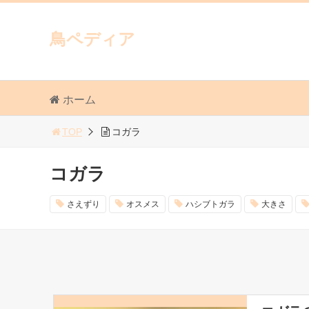
鳥ペディア
ホーム
TOP
コガラ
コガラ
さえずり
オスメス
ハシブトガラ
大きさ