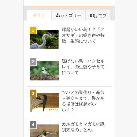
殿堂
カテゴリー
はてブ
縁起がいい鳥！？「ア
オサギ」の鳴き声や特
徴・生態について
逃げない鳥「ハクセキ
レイ」の生態や子育て
について
ツバメの巣作り～産卵
～巣立ちまで。巣があ
る場所は縁起がい
い！？
カルガモとマガモの識
別方法のまとめ。