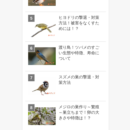
ヒヨドリの撃退・対策
方法！被害をなくすた
めには！？
渡り鳥！ツバメのすご
い生態や特徴、寿命に
ついて
スズメの巣の撃退・対
策方法
メジロの巣作り～繁殖
～巣立ちまで！卵の大
きさや特徴は！？