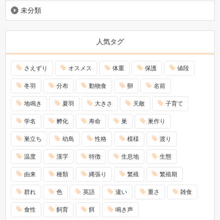
未分類
人気タグ
さえずり
オスメス
体重
保護
値段
冬羽
分布
動物食
卵
名前
地鳴き
夏羽
大きさ
天敵
子育て
学名
孵化
寿命
巣
巣作り
巣立ち
幼鳥
性格
模様
渡り
温度
漢字
特徴
生息地
生態
由来
種類
縄張り
繁殖
繁殖期
群れ
色
英語
違い
重さ
雑食
食性
飼育
餌
鳴き声