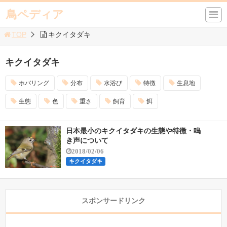
鳥ペディア
TOP
キクイタダキ
キクイタダキ
ホバリング
分布
水浴び
特徴
生息地
生態
色
重さ
飼育
餌
日本最小のキクイタダキの生態や特徴・鳴
き声について
2018/02/06
キクイタダキ
スポンサードリンク