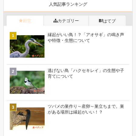
人気記事ランキング
殿堂
カテゴリー
はてブ
縁起がいい鳥！？「アオサギ」の鳴き声
や特徴・生態について
逃げない鳥「ハクセキレイ」の生態や子
育てについて
ツバメの巣作り～産卵～巣立ちまで。巣
がある場所は縁起がいい！？