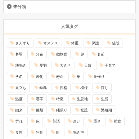
未分類
人気タグ
さえずり
オスメス
体重
保護
値段
冬羽
分布
動物食
卵
名前
地鳴き
夏羽
大きさ
天敵
子育て
学名
孵化
寿命
巣
巣作り
巣立ち
幼鳥
性格
模様
渡り
温度
漢字
特徴
生息地
生態
由来
種類
縄張り
繁殖
繁殖期
群れ
色
英語
違い
重さ
雑食
食性
飼育
餌
鳴き声