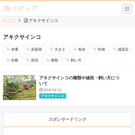
鳥ペディア
TOP
アキクサインコ
アキクサインコ
体重
原産国
大きさ
寿命
性格
感染症
疥癬
病気
種類
飼い方
アキクサインコの種類や値段・飼い方につ
いて
2018/10/12
アキクサインコ
スポンサードリンク